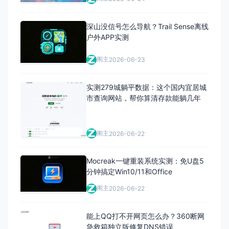
深山没信号怎么导航？Trail Sense离线
户外APP实测
阁主
2026-06-23
实测279城躺平数据：这个国内宜居城
市查询网站，帮你算清存款能躺几年
阁主
2026-06-22
Mocreak一键重装系统实测：免U盘5
分钟搞定Win10/11和Office
阁主
2026-06-22
能上QQ打不开网页怎么办？360断网
急救箱独立版修复DNS错误