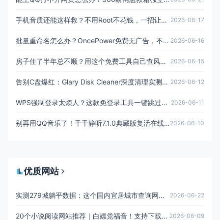
手机音质还能这样救？不用Root不花钱，一招让外放脱胎换骨
2026-06-17
批量重命名怎么办？OncePower免费无广告，不用学正则，3秒搞定
2026-06-16
房子住了半年总不顺？用这个免费工具自己查风水，不用请师傅
2026-06-15
告别C盘爆红：Glary Disk Cleaner深度清理实测体验
2026-06-12
WPS强制登录太烦人？这款免登录工具一键跳过，告别弹窗骚扰
2026-06-11
别再用QQ音乐了！千千静听7.1.0典藏版复活在线歌词，Win11完美运行，完全免费无广告
2026-06-10
优质网站
实测279城躺平数据：这个国内宜居城市查询网站，帮你算清存款能躺几年
2026-06-22
20个小说阅读网站推荐｜白嫖党福音！支持下载+在线阅读
2026-06-09