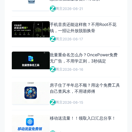
阁主
2026-06-21
手机音质还能这样救？不用Root不花
钱，一招让外放脱胎换骨
阁主
2026-06-17
批量重命名怎么办？OncePower免费
无广告，不用学正则，3秒搞定
阁主
2026-06-16
房子住了半年总不顺？用这个免费工具
自己查风水，不用请师傅
阁主
2026-06-15
移动送流量！！领取入口汇总分享！